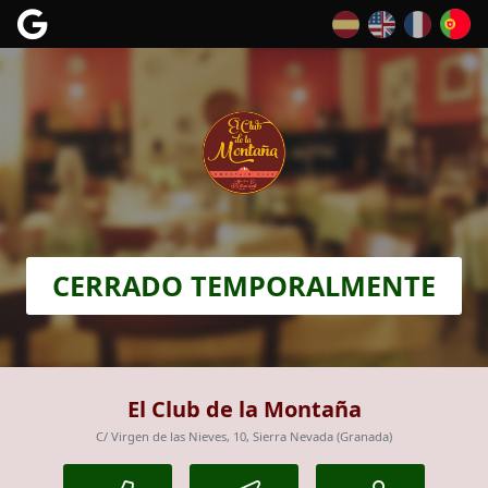
CERRADO TEMPORALMENTE
El Club de la Montaña
C/ Virgen de las Nieves, 10, Sierra Nevada (Granada)