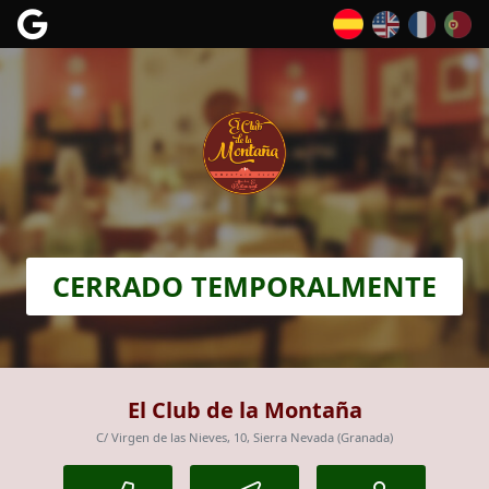
CERRADO TEMPORALMENTE
El Club de la Montaña
C/ Virgen de las Nieves, 10, Sierra Nevada (Granada)